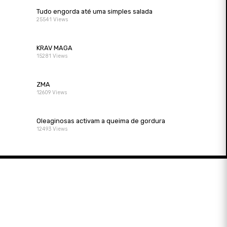
Tudo engorda até uma simples salada
25541 Views
KRAV MAGA
15281 Views
ZMA
12609 Views
Oleaginosas activam a queima de gordura
12493 Views