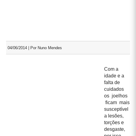
04/06/2014 | Por Nuno Mendes
Com a
idade e a
falta de
cuidados
os joelhos
ficam mais
susceptível
a lesões,
torções e
desgaste,
por isso