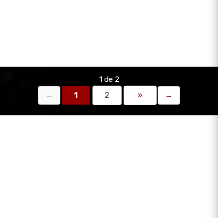
1 de 2
←
1
2
»
→