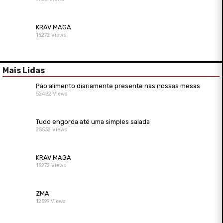
KRAV MAGA
15272 Views
Mais Lidas
Pão alimento diariamente presente nas nossas mesas
52432 Views
Tudo engorda até uma simples salada
25532 Views
KRAV MAGA
15272 Views
ZMA
12599 Views