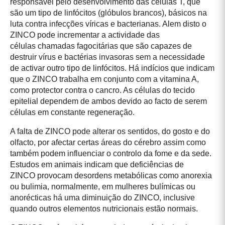
responsável pelo desenvolvimento das células T, que
são um tipo de linfócitos (glóbulos brancos), básicos na
luta contra infecções víricas e bacterianas. Alem disto o
ZINCO pode incrementar a actividade das
células chamadas fagocitárias que são capazes de
destruir vírus e bactérias invasoras sem a necessidade
de activar outro tipo de linfócitos. Há indícios que indicam
que o ZINCO trabalha em conjunto com a vitamina A,
como protector contra o cancro. As células do tecido
epitelial dependem de ambos devido ao facto de serem
células em constante regeneração.
A falta de ZINCO pode alterar os sentidos, do gosto e do
olfacto, por afectar certas áreas do cérebro assim como
também podem influenciar o controlo da fome e da sede.
Estudos em animais indicam que deficiências de
ZINCO provocam desordens metabólicas como anorexia
ou bulimia, normalmente, em mulheres bulímicas ou
anorécticas há uma diminuição do ZINCO, inclusive
quando outros elementos nutricionais estão normais.