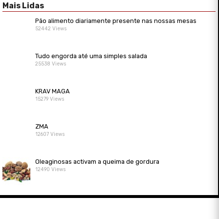
Mais Lidas
Pão alimento diariamente presente nas nossas mesas
52442 Views
Tudo engorda até uma simples salada
25538 Views
KRAV MAGA
15279 Views
ZMA
12607 Views
Oleaginosas activam a queima de gordura
12490 Views