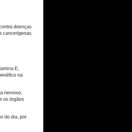
 contra doenças
as cancerígenas.
itamina E,
benéfico na
ma nervoso,
 e os órgãos
o do dia, por