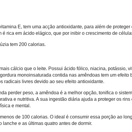
 vitamina E, tem uma acção antioxidante, para além de proteger
 é rica em ácido elágico, que por inibir o crescimento de célul
zia tem 200 calorias.
mais cálcio que o leite. Possui ácido fólico, niacina, potássio, v
A gordura monoinsaturada contida nas amêndoas tem um efeito 
 radicais livres devido ao seu efeito antioxidante.
nda perder peso, a amêndoa é a melhor opção, tonifica o siste
ativa e nutritiva. A sua ingestão diária ajuda a proteger os rins
física e mental.
menos de 100 calorias. O ideal é consumir essa porção ao long
 lanche e as últimas quatro antes de dormir.