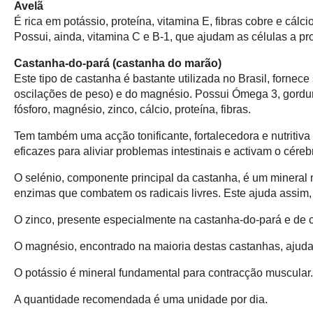
Avelã
É rica em potássio, proteína, vitamina E, fibras cobre e cálc
Possui, ainda, vitamina C e B-1, que ajudam as células a pr
Castanha-do-pará (castanha do marão)
Este tipo de castanha é bastante utilizada no Brasil, fornece
oscilações de peso) e do magnésio. Possui Ómega 3, gordura 
fósforo, magnésio, zinco, cálcio, proteína, fibras.
Tem também uma acção tonificante, fortalecedora e nutritiva
eficazes para aliviar problemas intestinais e activam o céreb
O selénio, componente principal da castanha, é um mineral 
enzimas que combatem os radicais livres. Este ajuda assim, 
O zinco, presente especialmente na castanha-do-pará e de 
O magnésio, encontrado na maioria destas castanhas, ajuda 
O potássio é mineral fundamental para contracção muscular.
A quantidade recomendada é uma unidade por dia.