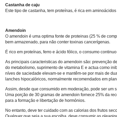
Castanha de caju
Este tipo de castanha, tem proteínas, é rica em aminoácidos
Amendoin
O amendoin é uma optima fonte de proteinas (25 % de compo
bem armazenado, para não conter toxinas cancerígenas.
É rico em proteínas, ferro e ácido fólico, o consumo continuo
As principais caracteristicas do amendoin são: prevenção de 
do metabolismo, suprimento de vitamina E e actua como ini
níves de saciedade elevam-se e mantêm-se por mais de dua
lanches hipocalóricos, normalmente recomendados em plano
Assim, desde que consumido em moderação, pode ser um s
Uma porção de 30 gramas de amendoin fornece 25% da recome
para a formação e libertação de hormónios.
No entanto, deve ter cuidado com as calorias dos frutos seco
Qualquer que seja a sua escolha, deve consumir as oleaginos