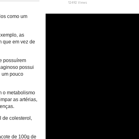
12492 Views
á-los como um
exemplo, as
m que em vez de
de possuírem
eaginoso possui
 e um pouco
am o metabolismo
mpar as artérias,
oenças.
 de colesterol,
acote de 100g de