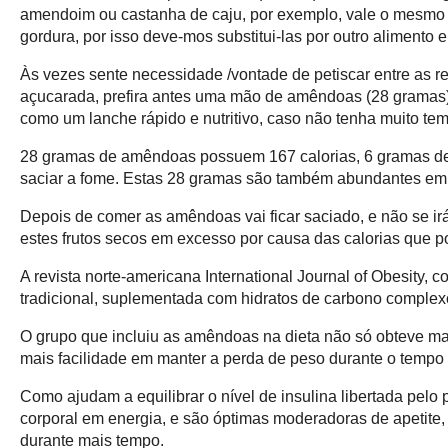
amendoim ou castanha de caju, por exemplo, vale o mes
gordura, por isso deve-mos substitui-las por outro alimento 
Às vezes sente necessidade /vontade de petiscar entre as r
açucarada, prefira antes uma mão de amêndoas (28 gramas).
como um lanche rápido e nutritivo, caso não tenha muito tem
28 gramas de amêndoas possuem 167 calorias, 6 gramas de pr
saciar a fome. Estas 28 gramas são também abundantes em v
Depois de comer as amêndoas vai ficar saciado, e não se i
estes frutos secos em excesso por causa das calorias que po
A revista norte-americana International Journal of Obesity
tradicional, suplementada com hidratos de carbono complex
O grupo que incluiu as amêndoas na dieta não só obteve ma
mais facilidade em manter a perda de peso durante o tempo
Como ajudam a equilibrar o nível de insulina libertada pel
corporal em energia, e são óptimas moderadoras de apetite, 
durante mais tempo.